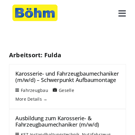
Zum
Inhalt
Togg
springen
Navi
Unternehmen
Service
Arbeitsort:
Fulda
News
Karosserie- und Fahrzeugbaumechaniker
(m/w/d) – Schwerpunkt Aufbaumontage
Karriere
Fahrzeugbau
Geselle
Kontakt
More Details
Ausbildung zum Karosserie- &
Fahrzeugbaumechaniker (m/w/d)
KFZ-Instandhaltungstechnik
Nutzfahrzeug-